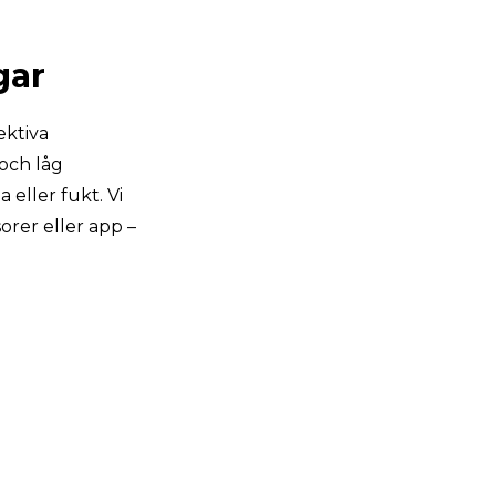
gar
ektiva
 och låg
eller fukt. Vi
orer eller app –