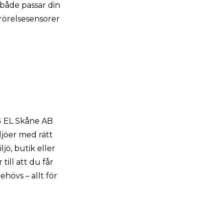
 både passar din
 rörelsesensorer
G EL Skåne AB
ljöer med rätt
jö, butik eller
till att du får
hövs – allt för