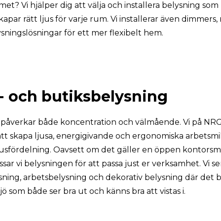
et? Vi hjälper dig att välja och installera belysning som
apar rätt ljus för varje rum. Vi installerar även dimmers,
sningslösningar för ett mer flexibelt hem.
- och butiksbelysning
g påverkar både koncentration och välmående. Vi på NR
att skapa ljusa, energigivande och ergonomiska arbetsmi
ljusfördelning. Oavsett om det gäller en öppen kontorsmil
sar vi belysningen för att passa just er verksamhet. Vi ser 
sning, arbetsbelysning och dekorativ belysning där det be
jö som både ser bra ut och känns bra att vistas i.