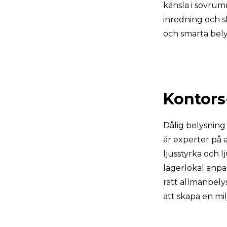
känsla i sovrumm
inredning och sk
och smarta bely
Kontors
Dålig belysnin
är experter på 
ljusstyrka och 
lagerlokal anpas
rätt allmänbely
att skapa en mil