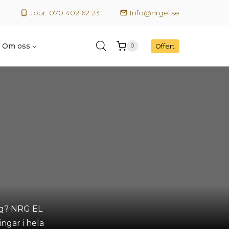
Jour: 070 402 62 23
Info@nrgel.se
Om oss
Offert
0
tag? NRG EL
ngar i hela