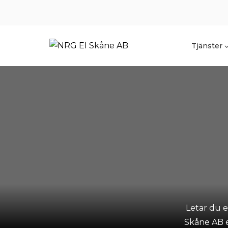
Skip
to
content
Tjänster
Letar du e
Skåne AB e