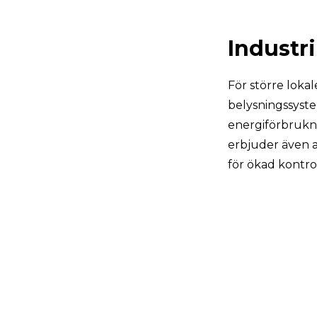
Industr
För större lokal
belysningssyste
energiförbrukni
erbjuder även a
för ökad kontrol