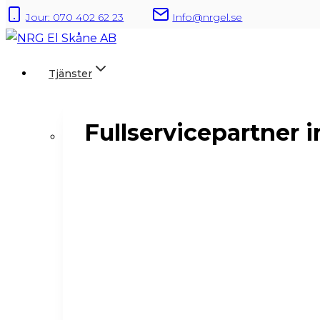
to
Jour: 070 402 62 23
Info@nrgel.se
content
Tjänster
Fullservicepartner