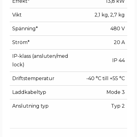
Effekt*
13,8 kW
Vikt
2,1 kg, 2,7 kg
Spänning*
480 V
Ström*
20 A
IP-klass (ansluten/med
IP 44
lock)
Driftstemperatur
-40 °C till +55 °C
Laddkabeltyp
Mode 3
Anslutning typ
Typ 2