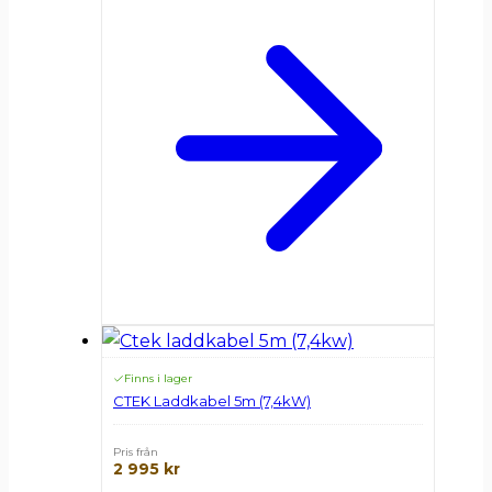
Finns i lager
CTEK Laddkabel 5m (7,4kW)
Pris från
2 995
kr