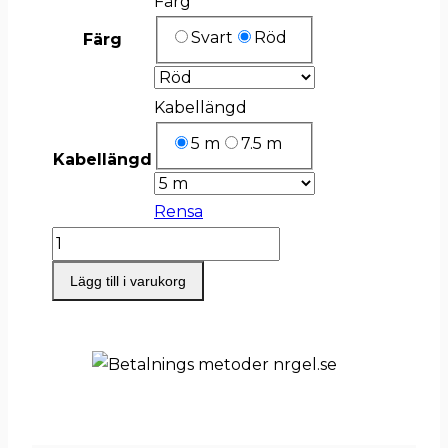
Färg
Svart
Röd
Färg
Kabellängd
5 m
7.5 m
Kabellängd
Rensa
eConnect™
Laddkabel
Lägg till i varukorg
5-
7,5m
(13,8kW)
mängd