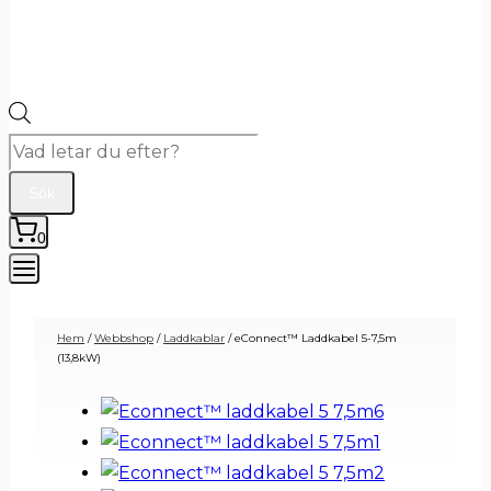
Products
search
Sök
0
Hem
/
Webbshop
/
Laddkablar
/
eConnect™ Laddkabel 5-7,5m
(13,8kW)