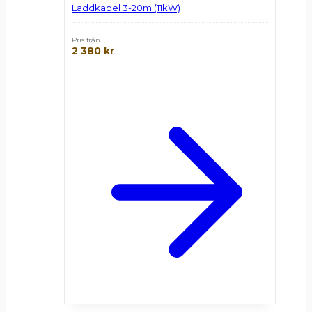
Laddkabel 3-20m (11kW)
Pris från
2 380
kr