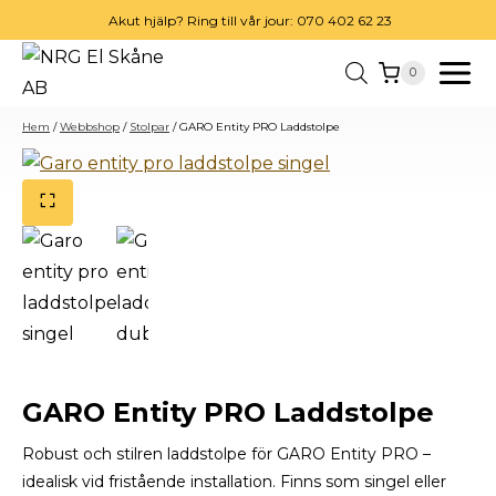
Skip
Akut hjälp? Ring till vår jour: 070 402 62 23
to
0
content
Hem
/
Webbshop
/
Stolpar
/
GARO Entity PRO Laddstolpe
GARO Entity PRO Laddstolpe
Robust och stilren laddstolpe för GARO Entity PRO –
idealisk vid fristående installation. Finns som singel eller