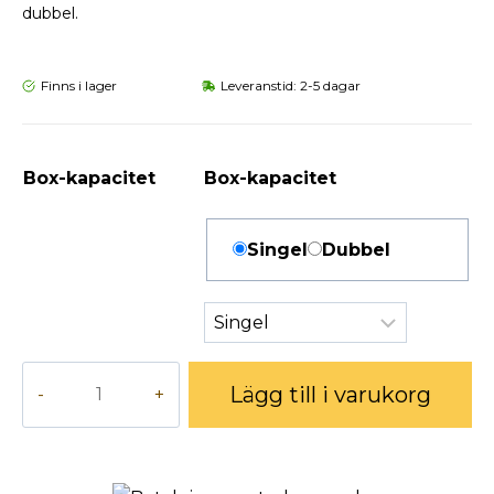
dubbel.
Finns i lager
Leveranstid: 2-5 dagar
Box-kapacitet
Box-kapacitet
Singel
Dubbel
GARO
Lägg till i varukorg
Entity
PRO
Alternative:
Laddstolpe