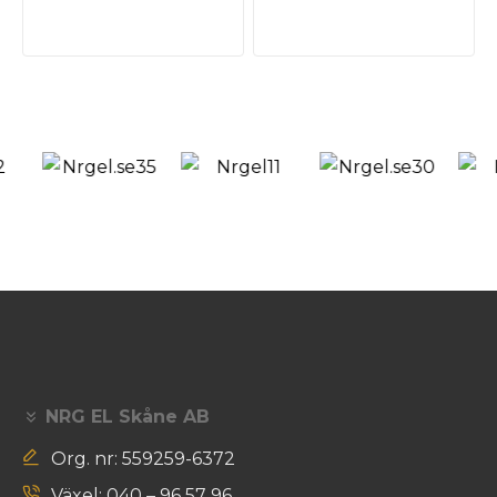
NRG EL Skåne AB
Org. nr: 559259-6372
Växel: 040 – 96 57 96