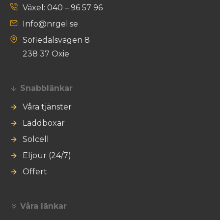
Växel: 040 – 96 57 96
Info@nrgel.se
Sofiedalsvägen 8
238 37 Oxie
Snabblänkar
Våra tjänster
Laddboxar
Solcell
Eljour (24/7)
Offert
Våra länkar