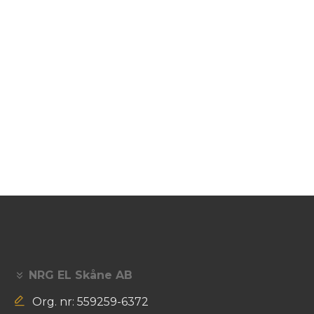
NRG EL Skåne AB
Org. nr: 559259-6372