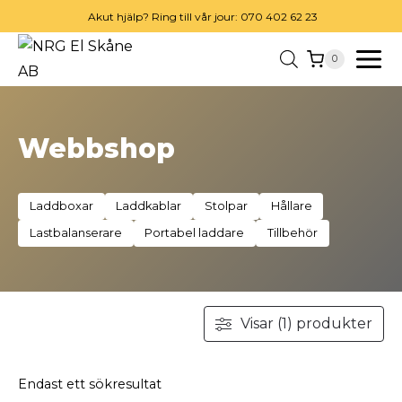
Skip
Akut hjälp? Ring till vår jour: 070 402 62 23
to
0
content
Webbshop
Laddboxar
Laddkablar
Stolpar
Hållare
Lastbalanserare
Portabel laddare
Tillbehör
Visar (1) produkter
Endast ett sökresultat